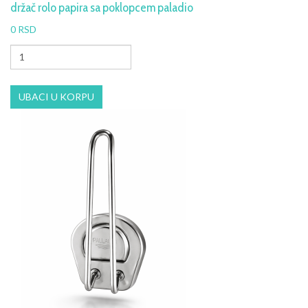
držač rolo papira sa poklopcem paladio
0 RSD