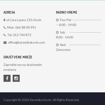
ADRESA
RADNO VREME
ul.Cara Lazara 110, Kovin
Pon-Pet -------------------------
-- 8:00 - 19:00
Mob. 066 88 00 991
Sub ---------------------------
Tel. 013 744 873
8:00 - 14:00
office@keramikakovin.com
Ned ---------------------------
Zatvoreno
DRUŠTVENE MREŽE
Zapratite nas na društvenim
mrežama
Copyright © 2026 Keramika Kovin. All Rights Reserved.