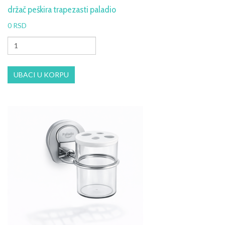
držač peškira trapezasti paladio
0 RSD