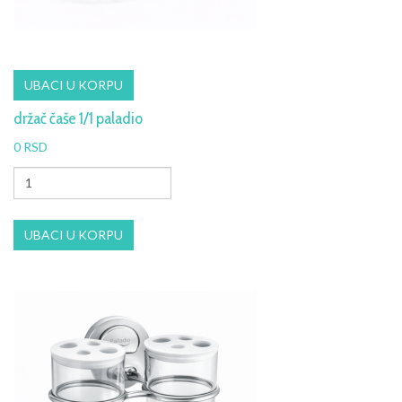
držač čaše 1/1 paladio
0 RSD