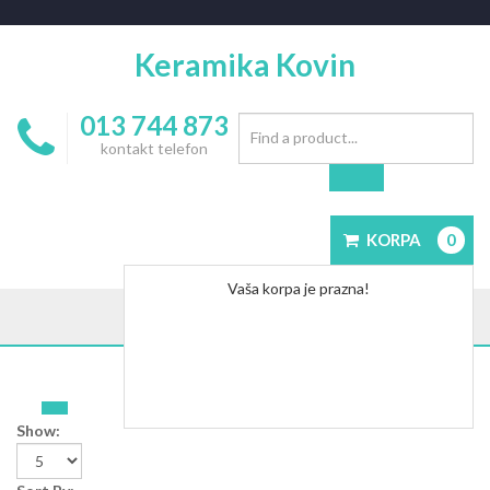
Keramika Kovin
013 744 873
kontakt telefon
KORPA
0
Vaša korpa je prazna!
Show: