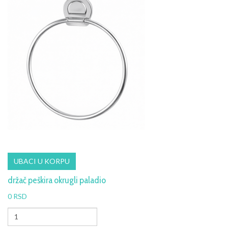
držač peškira okrugli paladio
0 RSD