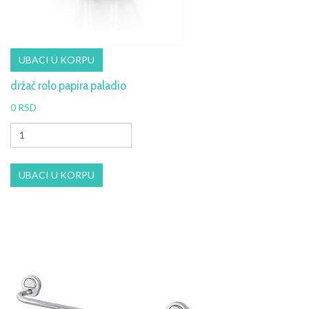
držač rolo papira paladio
0 RSD