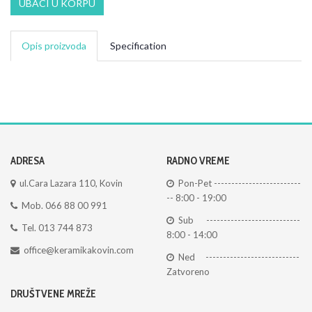
UBACI U KORPU
Opis proizvoda
Specification
ADRESA
RADNO VREME
ul.Cara Lazara 110, Kovin
Pon-Pet -------------------------
-- 8:00 - 19:00
Mob. 066 88 00 991
Sub ---------------------------
Tel. 013 744 873
8:00 - 14:00
office@keramikakovin.com
Ned ---------------------------
Zatvoreno
DRUŠTVENE MREŽE