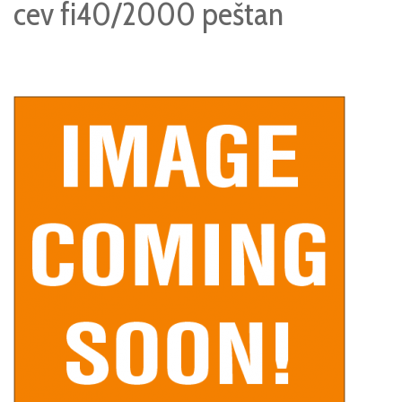
cev fi40/2000 peštan