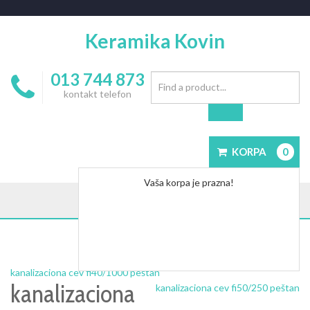
Keramika Kovin
013 744 873
kontakt telefon
KORPA
0
Vaša korpa je prazna!
kanalizaciona cev fi40/1000 peštan
kanalizaciona
kanalizaciona cev fi50/250 peštan