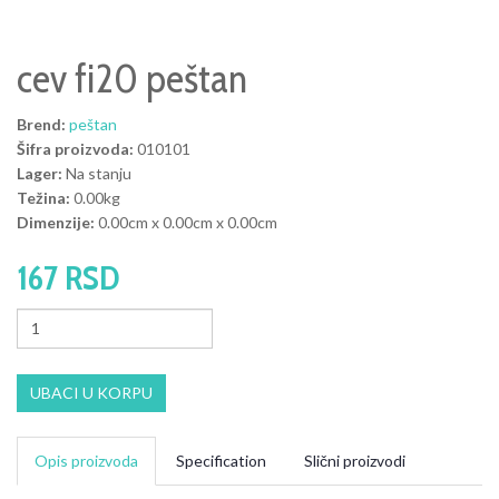
cev fi20 peštan
Brend:
peštan
Šifra proizvoda:
010101
Lager:
Na stanju
Težina:
0.00kg
Dimenzije:
0.00cm x 0.00cm x 0.00cm
167 RSD
UBACI U KORPU
Opis proizvoda
Specification
Slični proizvodi