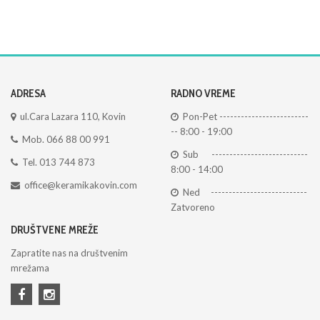
ADRESA
RADNO VREME
ul.Cara Lazara 110, Kovin
Pon-Pet -------------------------
-- 8:00 - 19:00
Mob. 066 88 00 991
Sub ---------------------------
Tel. 013 744 873
8:00 - 14:00
office@keramikakovin.com
Ned ---------------------------
Zatvoreno
DRUŠTVENE MREŽE
Zapratite nas na društvenim
mrežama