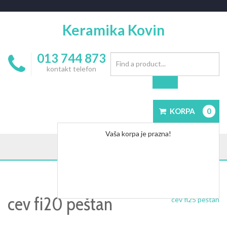
Keramika Kovin
013 744 873
kontakt telefon
KORPA
0
Vaša korpa je prazna!
cev fi20 peštan
cev fi25 peštan