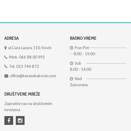
ADRESA
RADNO VREME
ul.Cara Lazara 110, Kovin
Pon-Pet -------------------------
-- 8:00 - 19:00
Mob. 066 88 00 991
Sub ---------------------------
Tel. 013 744 873
8:00 - 14:00
office@keramikakovin.com
Ned ---------------------------
Zatvoreno
DRUŠTVENE MREŽE
Zapratite nas na društvenim
mrežama