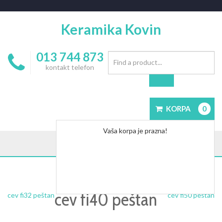
Keramika Kovin
013 744 873
kontakt telefon
KORPA
0
Vaša korpa je prazna!
cev fi40 peštan
cev fi32 peštan
cev fi50 peštan