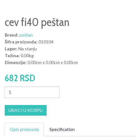
cev fi40 peštan
Brend:
peštan
Šifra proizvoda:
010104
Lager:
Na stanju
Težina:
0.00kg
Dimenzije:
0.00cm x 0.00cm x 0.00cm
682 RSD
UBACI U KORPU
Opis proizvoda
Specification