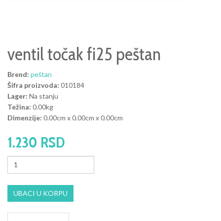
ventil točak fi25 peštan
Brend:
peštan
Šifra proizvoda:
010184
Lager:
Na stanju
Težina:
0.00kg
Dimenzije:
0.00cm x 0.00cm x 0.00cm
1.230 RSD
UBACI U KORPU