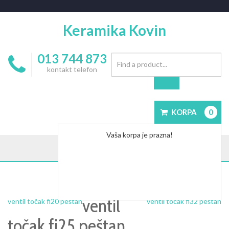
Keramika Kovin
013 744 873
kontakt telefon
KORPA
0
Vaša korpa je prazna!
ventil
ventil točak fi20 peštan
ventil točak fi32 peštan
točak fi25 peštan