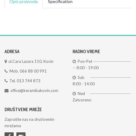
Opis proizvoda
Specification
ADRESA
RADNO VREME
ul.Cara Lazara 110, Kovin
Pon-Pet -------------------------
-- 8:00 - 19:00
Mob. 066 88 00 991
Sub ---------------------------
Tel. 013 744 873
8:00 - 14:00
office@keramikakovin.com
Ned ---------------------------
Zatvoreno
DRUŠTVENE MREŽE
Zapratite nas na društvenim
mrežama