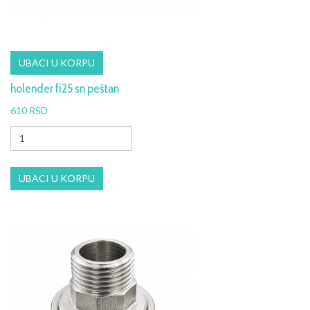
holender fi25 sn peštan
610 RSD