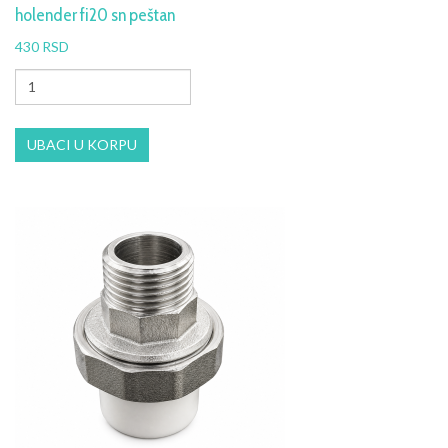
holender fi20 sn peštan
430 RSD