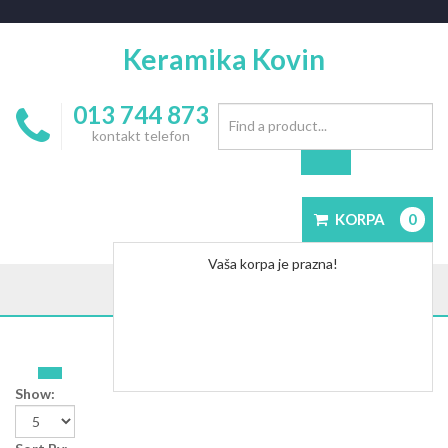
Keramika Kovin
013 744 873
kontakt telefon
KORPA
0
Vaša korpa je prazna!
Show: