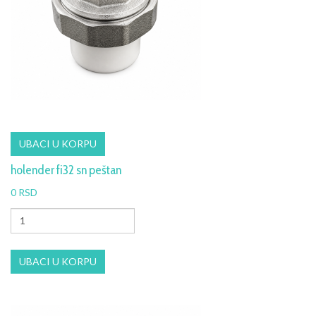
holender fi32 sn peštan
0 RSD