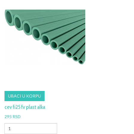
cev fi25 fv plast alka
295 RSD