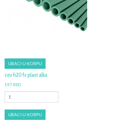
cev fi20 fv plast alka
197 RSD